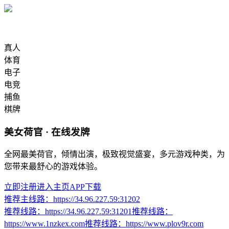
真人
体育
电子
电竞
捕鱼
棋牌
美女荷官 · 在线发牌
全网最美荷官，倾情出演，极致视觉盛宴，多元游戏种类，为
您带来最舒心的游戏体验。
立即注册
进入主页
APP下载
推荐主线路：
https://34.96.227.59:31202
推荐线路：
https://34.96.227.59:31201
推荐线路：
https://www.1nzkex.com
推荐线路：
https://www.plov9r.com