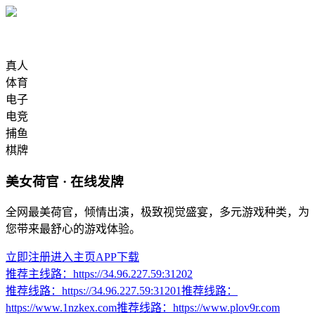
真人
体育
电子
电竞
捕鱼
棋牌
美女荷官 · 在线发牌
全网最美荷官，倾情出演，极致视觉盛宴，多元游戏种类，为
您带来最舒心的游戏体验。
立即注册
进入主页
APP下载
推荐主线路：
https://34.96.227.59:31202
推荐线路：
https://34.96.227.59:31201
推荐线路：
https://www.1nzkex.com
推荐线路：
https://www.plov9r.com