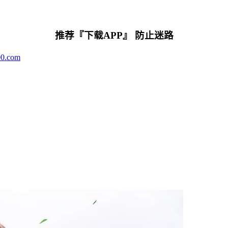
推荐『下载APP』 防止迷路
00.com