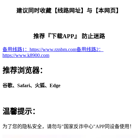
建议同时收藏【线路网址】与【本网页】
推荐『下载APP』 防止迷路
备用线路
1
：
https://www.rznbm.com
备用线路
2
：
https://www.k8900.com
推荐浏览器：
谷歌、Safari、火狐、Edge
温馨提示：
为了您的隐私安全，请勿与"国家反诈中心"APP同设备使用！