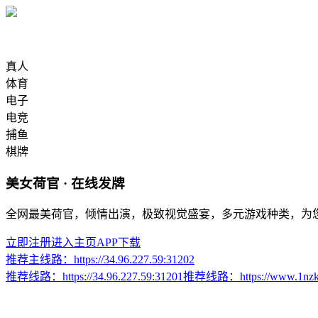
真人
体育
电子
电竞
捕鱼
棋牌
美女荷官 · 在线发牌
全网最美荷官，倾情出演，极致视觉盛宴，多元游戏种类，为
立即注册
进入主页
APP下载
推荐主线路：
https://34.96.227.59:31202
推荐线路：
https://34.96.227.59:31201
推荐线路：
https://www.1nz