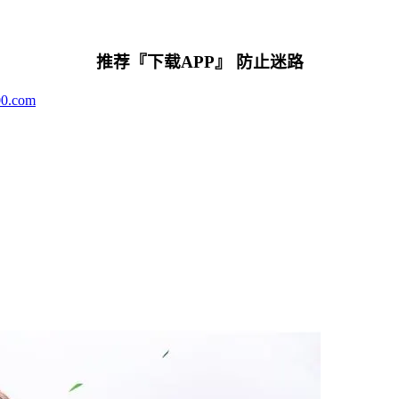
推荐『下载APP』 防止迷路
00.com