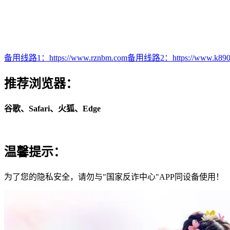
备用线路
1
：
https://www.rznbm.com
备用线路
2
：
https://www.k89
推荐浏览器：
谷歌、Safari、火狐、Edge
温馨提示：
为了您的隐私安全，请勿与"国家反诈中心"APP同设备使用！