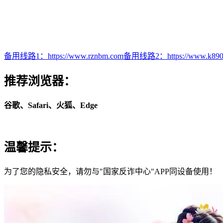
备用线路
1
：
https://www.rznbm.com
备用线路
2
：
https://www.k89
推荐浏览器：
谷歌、Safari、火狐、Edge
温馨提示：
为了您的隐私安全，请勿与"国家反诈中心"APP同设备使用！