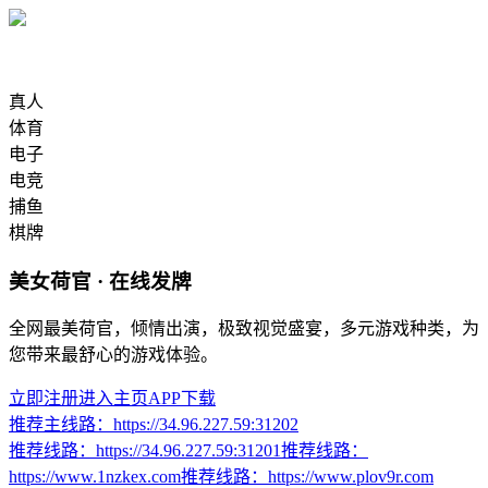
真人
体育
电子
电竞
捕鱼
棋牌
美女荷官 · 在线发牌
全网最美荷官，倾情出演，极致视觉盛宴，多元游戏种类，为
您带来最舒心的游戏体验。
立即注册
进入主页
APP下载
推荐主线路：
https://34.96.227.59:31202
推荐线路：
https://34.96.227.59:31201
推荐线路：
https://www.1nzkex.com
推荐线路：
https://www.plov9r.com