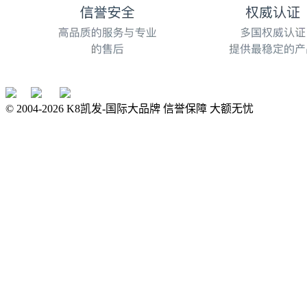
© 2004-
2026
K8凯发-国际大品牌 信誉保障 大额无忧