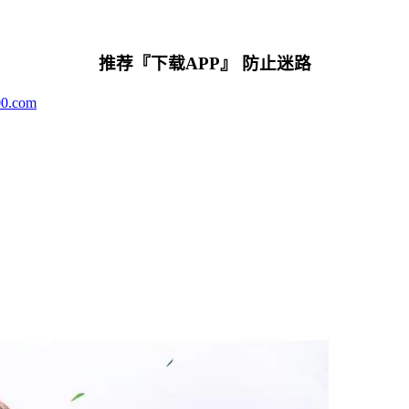
推荐『下载APP』 防止迷路
00.com