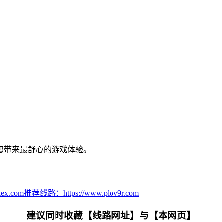
您带来最舒心的游戏体验。
kex.com
推荐线路：
https://www.plov9r.com
建议同时收藏【线路网址】与【本网页】