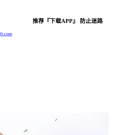
推荐『下载APP』 防止迷路
00.com