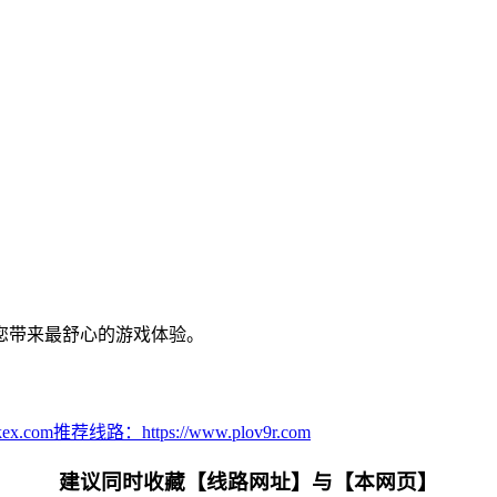
您带来最舒心的游戏体验。
kex.com
推荐线路：
https://www.plov9r.com
建议同时收藏【线路网址】与【本网页】