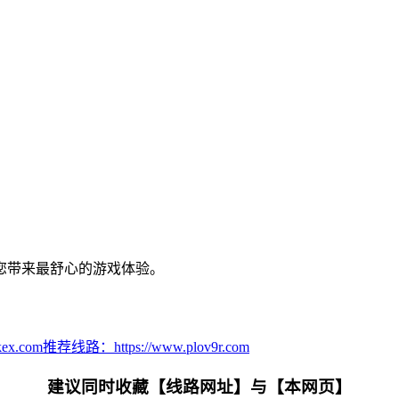
您带来最舒心的游戏体验。
kex.com
推荐线路：
https://www.plov9r.com
建议同时收藏【线路网址】与【本网页】