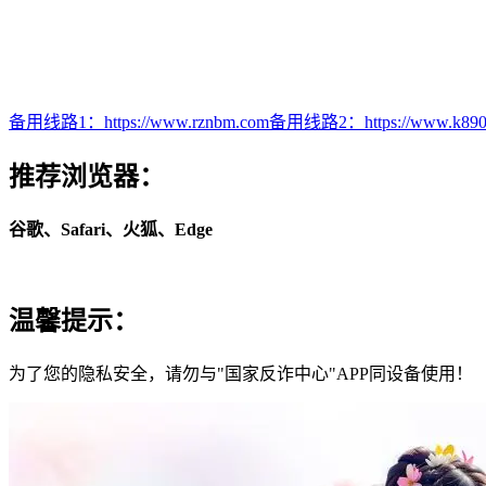
备用线路
1
：
https://www.rznbm.com
备用线路
2
：
https://www.k89
推荐浏览器：
谷歌、Safari、火狐、Edge
温馨提示：
为了您的隐私安全，请勿与"国家反诈中心"APP同设备使用！