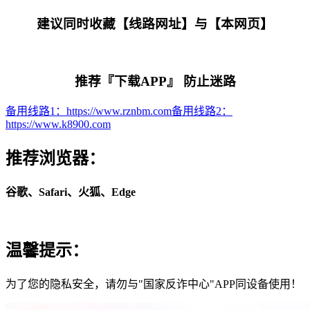
建议同时收藏【线路网址】与【本网页】
推荐『下载APP』 防止迷路
备用线路
1
：
https://www.rznbm.com
备用线路
2
：
https://www.k8900.com
推荐浏览器：
谷歌、Safari、火狐、Edge
温馨提示：
为了您的隐私安全，请勿与"国家反诈中心"APP同设备使用！