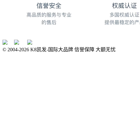
© 2004-
2026
K8凯发-国际大品牌 信誉保障 大额无忧