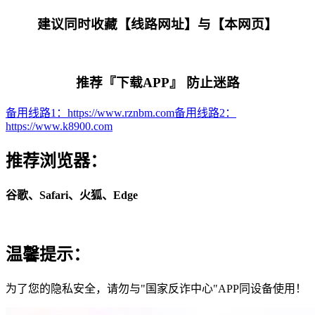
建议同时收藏【线路网址】与【本网页】
推荐『下载APP』 防止迷路
备用线路
1
：
https://www.rznbm.com
备用线路
2
：
https://www.k8900.com
推荐浏览器：
谷歌、Safari、火狐、Edge
温馨提示：
为了您的隐私安全，请勿与"国家反诈中心"APP同设备使用！