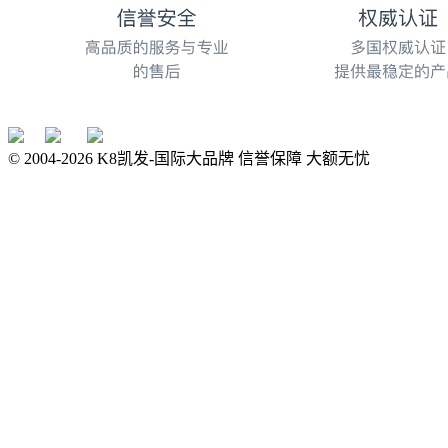
© 2004-
2026
K8凯发-国际大品牌 信誉保障 大额无忧