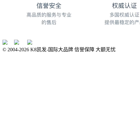
© 2004-
2026
K8凯发-国际大品牌 信誉保障 大额无忧