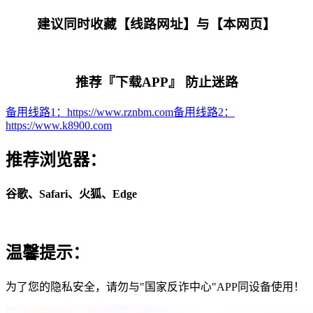
建议同时收藏【线路网址】与【本网页】
推荐『下载APP』 防止迷路
备用线路
1
：
https://www.rznbm.com
备用线路
2
：
https://www.k8900.com
推荐浏览器：
谷歌、Safari、火狐、Edge
温馨提示：
为了您的隐私安全，请勿与"国家反诈中心"APP同设备使用！