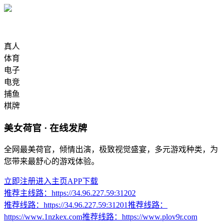
真人
体育
电子
电竞
捕鱼
棋牌
美女荷官 · 在线发牌
全网最美荷官，倾情出演，极致视觉盛宴，多元游戏种类，为
您带来最舒心的游戏体验。
立即注册
进入主页
APP下载
推荐主线路：
https://34.96.227.59:31202
推荐线路：
https://34.96.227.59:31201
推荐线路：
https://www.1nzkex.com
推荐线路：
https://www.plov9r.com