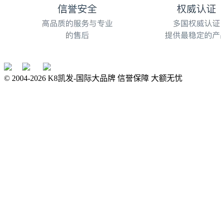
© 2004-
2026
K8凯发-国际大品牌 信誉保障 大额无忧