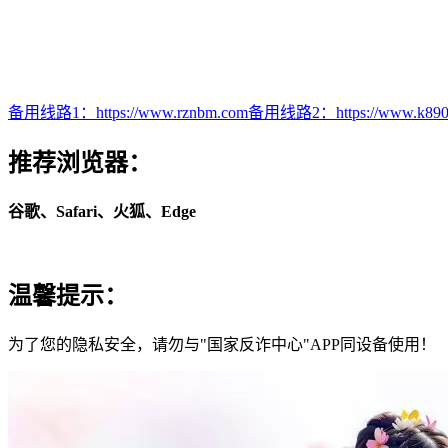
备用线路
1
：
https://www.rznbm.com
备用线路
2
：
https://www.k89
推荐浏览器：
谷歌、Safari、火狐、Edge
温馨提示：
为了您的隐私安全，请勿与"国家反诈中心"APP同设备使用！