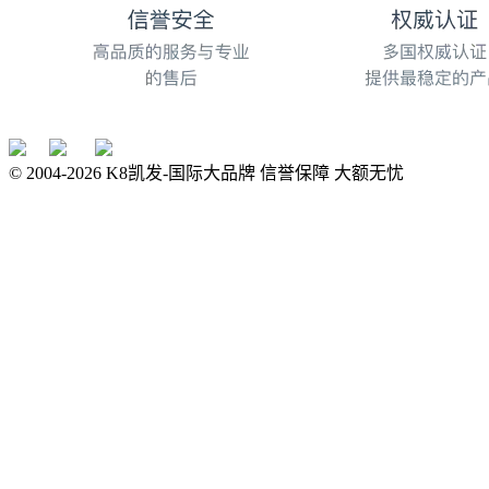
© 2004-
2026
K8凯发-国际大品牌 信誉保障 大额无忧