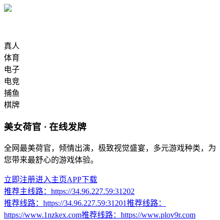
真人
体育
电子
电竞
捕鱼
棋牌
美女荷官 · 在线发牌
全网最美荷官，倾情出演，极致视觉盛宴，多元游戏种类，为
您带来最舒心的游戏体验。
立即注册
进入主页
APP下载
推荐主线路：
https://34.96.227.59:31202
推荐线路：
https://34.96.227.59:31201
推荐线路：
https://www.1nzkex.com
推荐线路：
https://www.plov9r.com