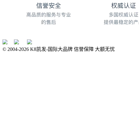
© 2004-
2026
K8凯发-国际大品牌 信誉保障 大额无忧